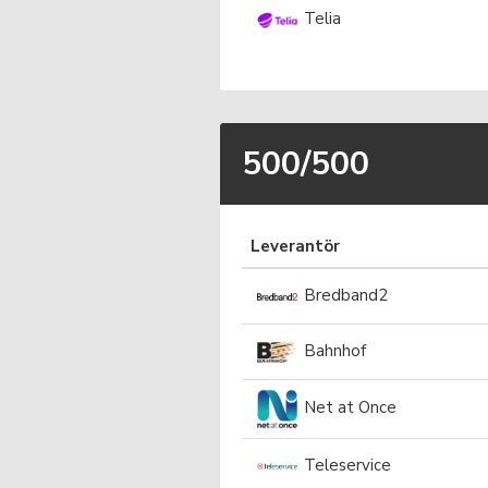
Telia
500/500
Leverantör
Bredband2
Bahnhof
Net at Once
Teleservice