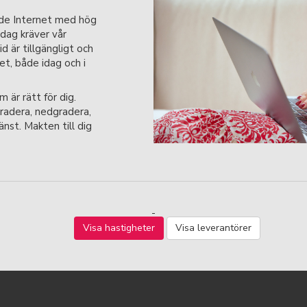
nde Internet med hög
Idag kräver vår
id är tillgängligt och
t, både idag och i
m är rätt för dig.
radera, nedgradera,
änst. Makten till dig
Visa hastigheter
Visa leverantörer